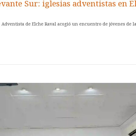
vante Sur: iglesias adventistas en E
ia Adventista de Elche Raval acogió un encuentro de jóvenes de la