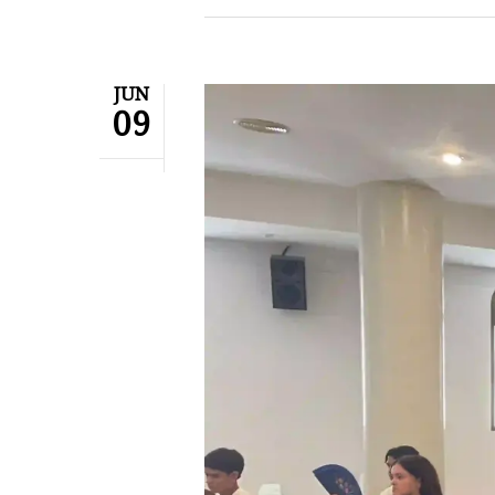
JUN
09