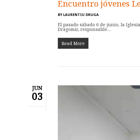
Encuentro jóvenes Le
BY
LAURENTIU DRUGA
El pasado sábado 6 de junio, la Igles
Dragomir, responsable…
Read More
JUN
03