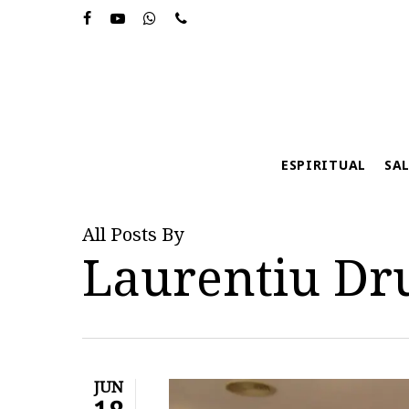
Skip
to
main
content
ESPIRITUAL
SA
All Posts By
Laurentiu Dr
JUN