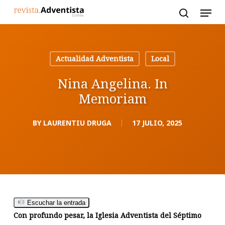
Skip
to
main
content
Actualidad Adventista
Local
Nina Angelina. In
Memoriam
BY
LAURENTIU DRUGA
17 JULIO, 2025
Escuchar la entrada
Con profundo pesar, la Iglesia Adventista del Séptimo