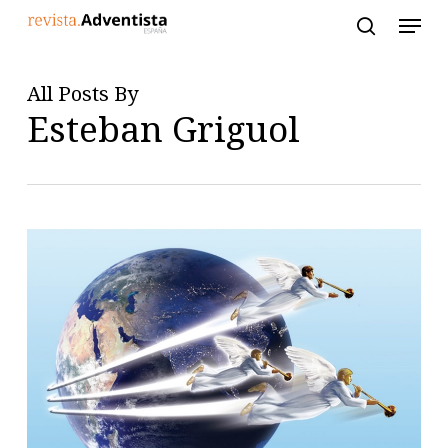
Skip
to
main
content
All Posts By
Esteban Griguol