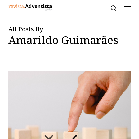
Skip
to
main
content
All Posts By
Amarildo Guimarães