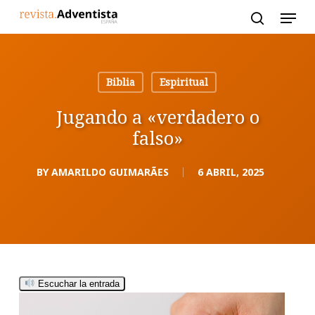
Skip
to
main
content
Biblia
Espiritual
Jugando a «verdadero o
falso»
BY
AMARILDO GUIMARÃES
6 ABRIL, 2025
Escuchar la entrada