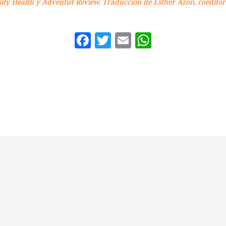
ity Health y Adventist Review. Traducción de Esther Azón, coeditora
Facebook
Twitter
Email
WhatsAp