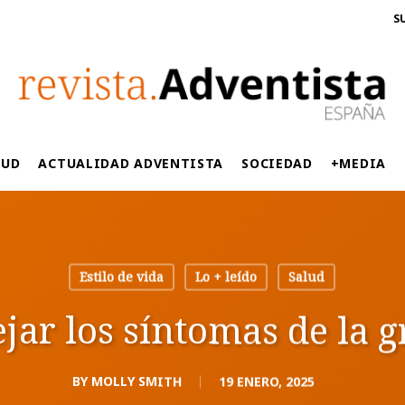
S
LUD
ACTUALIDAD ADVENTISTA
SOCIEDAD
+MEDIA
Estilo de vida
Lo + leído
Salud
r los síntomas de la g
BY
MOLLY SMITH
19 ENERO, 2025