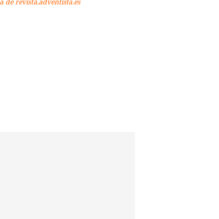
 de revista.adventista.es
p