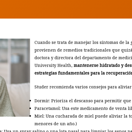
Cuando se trata de manejar los síntomas de la 
provienen de remedios tradicionales que quizá
doctora y directora del departamento de medi
University Health,
mantenerse hidratado y desc
estrategias fundamentales para la recuperació
Studer recomienda varios consejos para aliviar
Dormir: Prioriza el descanso para permitir que
Paracetamol: Usa este medicamento de venta lib
Miel: Una cucharada de miel puede aliviar la to
menores de un año.)
na: Usa un spray salino o una lota nasal para limpiar los senos 