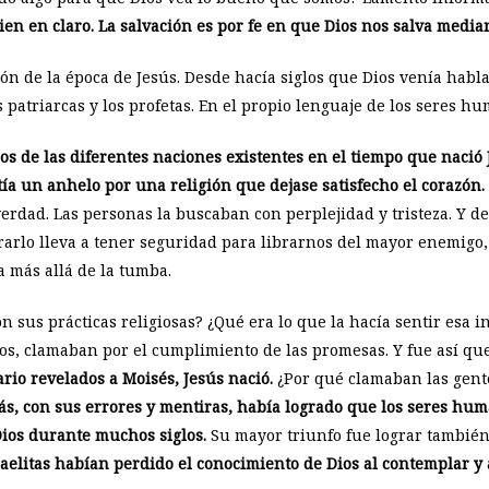
ien en claro. La salvación es por fe en que Dios nos salva median
ón de la época de Jesús. Desde hacía siglos que Dios venía hab
os patriarcas y los profetas. En el propio lenguaje de los seres h
osos de las diferentes naciones existentes en el tiempo que naci
tía un anhelo por una religión que dejase satisfecho el corazón
 verdad. Las personas la buscaban con perplejidad y tristeza. Y
rarlo lleva a tener seguridad para librarnos del mayor enemigo, 
a más allá de la tumba.
on sus prácticas religiosas? ¿Qué era lo que la hacía sentir esa 
ios, clamaban por el cumplimiento de las promesas. Y fue así qu
ario revelados a Moisés, Jesús nació.
¿Por qué clamaban las gente
ás, con sus errores y mentiras, había logrado que los seres hu
Dios durante muchos siglos.
Su mayor triunfo fue lograr también p
aelitas habían perdido el conocimiento de Dios al contemplar y