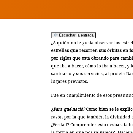
Escuchar la entrada
¿A quién no le gusta observar las estre
estrellas que recorren sus órbitas en 
por siglos que está obrando para camb
Hit enter to search or ESC to close
que iba a hacer, cómo lo iba a hacer, y
santuario y sus servicios; al profeta Da
lugares previstos.
Fue en cumplimiento de esos preanunc
¿Para qué nació?
Como bien se le explic
razón por la que también la divinidad 
¿Verdad? Comprender esto desbarata los 
la forma en que nos salvamos? ¿Hacien