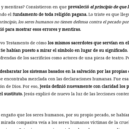
s y mentiras? Consistieron en que
prevaleció
el principio de que
ndo el f
undamento de toda religión pagana.
Lo triste es que lleg
rincipio, los seres humanos no tienen defensa contra el pecado po
ió para mostrar esos errores y mentiras.
uevo Testamento de cómo
los mismos sacerdotes que servían en el
. Se habían puesto a mirar el símbolo en lugar de su significado.
frendas de los sacrificios como actores de una pieza de teatro. 
esbaratar los sistemas basados en la salvación por las propias 
se encontraba mezclada con las declaraciones humanas. Fue esa
ón de Dios. Por eso,
Jesús definió nuevamente con claridad los p
l sustituto.
Jesús explicó de nuevo la luz de las lecciones cont
al engaño que los seres humanos, por su propio pecado, se había
 mirada compasiva veía a los seres humanos víctimas de la crue