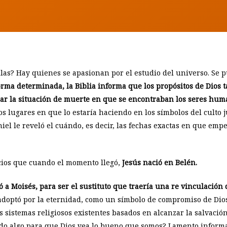
BY
SILVIA C. SCHOLTUS
llas? Hay quienes se apasionan por el estudio del universo. Se 
forma determinada, la Biblia informa que los propósitos de Dios
iar la situación de muerte en que se encontraban los seres hum
 los lugares en que lo estaría haciendo en los símbolos del culto
niel le reveló el cuándo, es decir, las fechas exactas en que emp
ios que cuando el momento llegó,
Jesús nació en Belén
.
ó a Moisés, para ser el sustituto que traería una re vinculación
adoptó por la eternidad, como un símbolo de compromiso de Dios
sistemas religiosos existentes basados en alcanzar la salvación 
do algo para que Dios vea lo bueno que somos? Lamento inform