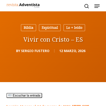
Skip
to
main
content
Biblia
Espiritual
Lo + leído
Vivir con Cristo – ES
BY
SERGIO FUSTERO
12 MARZO, 2026
Escuchar la entrada