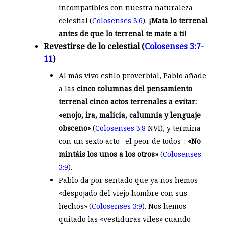
incompatibles con nuestra naturaleza
celestial (
Colosenses 3:6
).
¡Mata lo terrenal
antes de que lo terrenal te mate a ti!
Revestirse de lo celestial (
Colosenses 3:7-
11
)
Al más vivo estilo proverbial, Pablo añade
a las
cinco columnas del pensamiento
terrenal cinco actos terrenales a evitar:
«enojo, ira, malicia, calumnia y lenguaje
obsceno»
(
Colosenses 3:8
NVI), y termina
con un sexto acto –el peor de todos–:
«No
mintáis los unos a los otros»
(
Colosenses
3:9
).
Pablo da por sentado que ya nos hemos
«despojado del viejo hombre con sus
hechos» (
Colosenses 3:9
). Nos hemos
quitado las «vestiduras viles» cuando