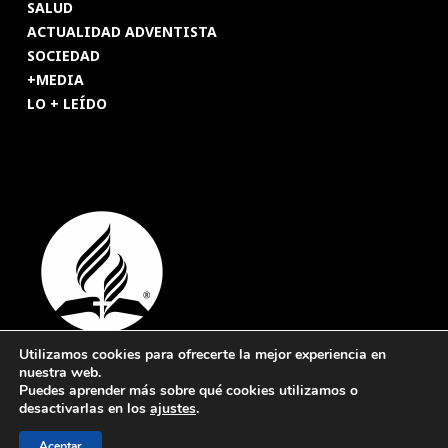
SALUD
ACTUALIDAD ADVENTISTA
SOCIEDAD
+MEDIA
LO + LEÍDO
Utilizamos cookies para ofrecerte la mejor experiencia en
nuestra web.
© 2026 Revista Adventista de España. UICASDE. Derechos
Puedes aprender más sobre qué cookies utilizamos o
reservados.
desactivarlas en los
ajustes
.
Legal
|
Privacidad
|
Cookies
Aceptar