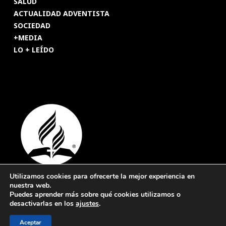
SALUD
ACTUALIDAD ADVENTISTA
SOCIEDAD
+MEDIA
LO + LEÍDO
Utilizamos cookies para ofrecerte la mejor experiencia en
nuestra web.
© 2026 Revista Adventista de España. UICASDE. Derechos
Puedes aprender más sobre qué cookies utilizamos o
reservados.
desactivarlas en los
ajustes
.
Legal
|
Privacidad
|
Cookies
Aceptar