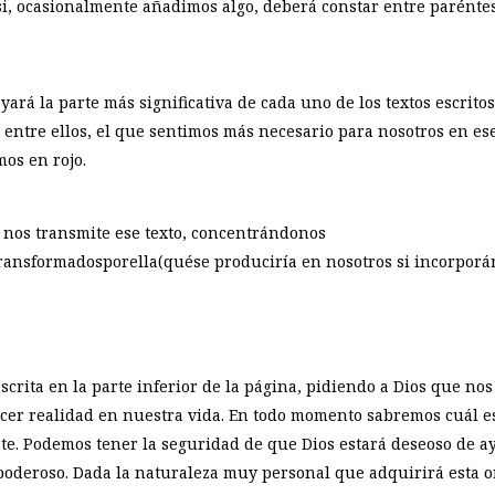
si, ocasionalmente añadimos algo, deberá constar entre paréntes
yará la parte más significativa de cada uno de los textos escrito
 de entre ellos, el que sentimos más necesario para nosotros en e
mos en rojo.
 nos transmite ese texto, concentrándonos
ransformadosporella(quése produciría en nosotros si incorpora
crita en la parte inferior de la página, pidiendo a Dios que nos
cer realidad en nuestra vida. En todo momento sabremos cuál 
e. Podemos tener la seguridad de que Dios estará deseoso de a
y poderoso. Dada la naturaleza muy personal que adquirirá esta o