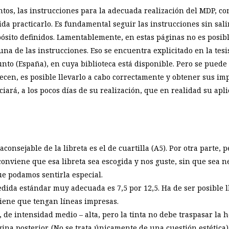
os, las instrucciones para la adecuada realización del MDP, c
ida practicarlo. Es fundamental seguir las instrucciones sin sali
sito definidos. Lamentablemente, en estas páginas no es posible 
 una de las instrucciones. Eso se encuentra explicitado en la tes
nto (España), en cuya biblioteca está disponible. Pero se puede 
lecen, es posible llevarlo a cabo correctamente y obtener sus im
rá, a los pocos días de su realización, que en realidad su aplic
 aconsejable de la libreta es el de cuartilla (A5). Por otra part
conviene que esa libreta sea escogida y nos guste, sin que sea n
ue podamos sentirla especial.
ida estándar muy adecuada es 7,5 por 12,5. Ha de ser posible l
viene que tengan líneas impresas.
es, de intensidad medio – alta, pero la tinta no debe traspasar l
ina posterior. (No se trata únicamente de una cuestión estética)