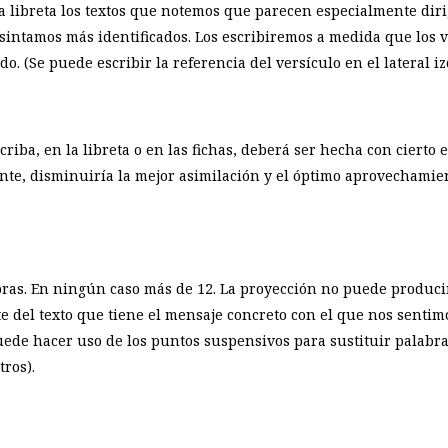
la libreta los textos que notemos que parecen especialmente dir
 sintamos más identificados. Los escribiremos a medida que lo
o. (Se puede escribir la referencia del versículo en el lateral i
scriba, en la libreta o en las fichas, deberá ser hecha con ciert
te, disminuiría la mejor asimilación y el óptimo aprovechami
bras. En ningún caso más de 12. La proyección no puede produci
arte del texto que tiene el mensaje concreto con el que nos sent
 puede hacer uso de los puntos suspensivos para sustituir palab
ros).