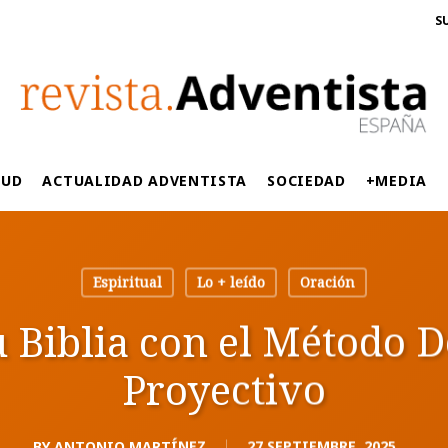
S
LUD
ACTUALIDAD ADVENTISTA
SOCIEDAD
+MEDIA
Espiritual
Lo + leído
Oración
u Biblia con el Método 
Proyectivo
BY
ANTONIO MARTÍNEZ
27 SEPTIEMBRE, 2025