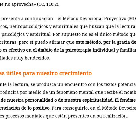
e no aprovecha» (CC. 110:2).
e presenta a continuación – el Método Devocional Proyectivo (MDP
́gicos, neuropsicológicos y espirituales que buscan que la lectur
 psicológica y espiritual. Por supuesto no es el único método 
rituras, pero sí puedo afirmar que
este método, por la gracia d
s efectivo en el ámbito de la psicoterapia individual y familiar
ltados muy bendecidos.
s útiles para nuestro crecimiento
e la lectura, se produzca un encuentro con los textos potencialm
producirá por medio de un fenómeno mental que recibe el nomb
 de nuestra personalidad o de nuestra espiritualidad.
El fenóm
nciación de lo positivo.
Para conseguirlo, en el Método Devocio
les procesos mentales que están presentes en su realización.