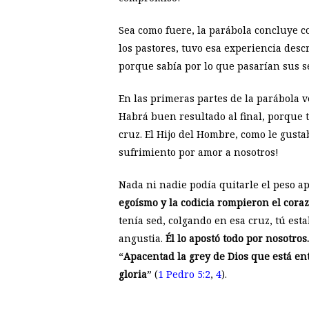
Sea como fuere, la parábola concluye c
los pastores, tuvo esa experiencia desc
porque sabía por lo que pasarían sus s
En las primeras partes de la parábola ve
Habrá buen resultado al final, porque t
cruz. El Hijo del Hombre, como le gusta
sufrimiento por amor a nosotros!
Nada ni nadie podía quitarle el peso ap
egoísmo y la codicia rompieron el cora
tenía sed, colgando en esa cruz, tú est
angustia.
Él lo apostó todo por nosotros.
“
Apacentad la grey de Dios que está ent
gloria
” (
1 Pedro 5:2
,
4
).