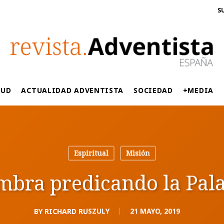
S
LUD
ACTUALIDAD ADVENTISTA
SOCIEDAD
+MEDIA
Espiritual
Misión
mbra predicando la Pal
BY
RICHARD RUSZULY
21 MAYO, 2019