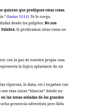
ue quieran que prediques otras cosas.
a.” (
Isaías 55:11
). Te lo ruego,
dudas desde los púlpitos.
No nos
a Palabra.
Si predicamos otras cosas no
er, con la paz de nuestra propia casa.
 representa la lógica aplastante de un
as riquezas, la fama, etc.) engañan con
s son esas zonas “blancas” donde no
en las zonas aisladas de las grandes
mucha presencia adventista pero falta