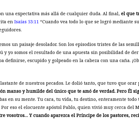
on una expectativa más allá de cualquier duda. Al final,
el que t
rita en
Isaías 53:11
“Cuando vea todo lo que se logró mediante su
eguidores.
mos un paisaje desolador. Son los episodios tristes de las semill
ú y yo somos el resultado de una apuesta sin posibilidad de derr
ba definirse, escupido y golpeado en la cabeza con una caña. ¡Oh,
lastante de nuestros pecados. Le dolió tanto, que tuvo que orar
zón manso y humilde del único que te amó de verdad. Pero Él sig
abas en su mente. Tu cara, tu vida, tu destino, enteramente todo
Por eso el elocuente apóstol Pablo, quien vivió muy cerca del Ma
re vosotros… Y cuando aparezca el Príncipe de los pastores, reci