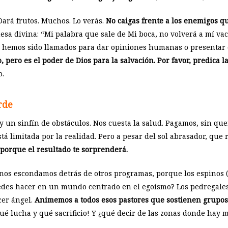
 Dará frutos. Muchos. Lo verás.
No caigas frente a los enemigos q
a divina: “Mi palabra que sale de Mi boca, no volverá a mí vací
o hemos sido llamados para dar opiniones humanas o presentar 
 pero es el poder de Dios para la salvación. Por favor, predica l
o.
rde
y un sinfín de obstáculos. Nos cuesta la salud. Pagamos, sin quer
stá limitada por la realidad. Pero a pesar del sol abrasador, que
 porque el resultado te sorprenderá.
s escondamos detrás de otros programas, porque los espinos (l
edes hacer en un mundo centrado en el egoísmo? Los pedregale
cer ángel.
Animemos a todos esos pastores que sostienen grupos 
Qué lucha y qué sacrificio! Y ¿qué decir de las zonas donde hay 