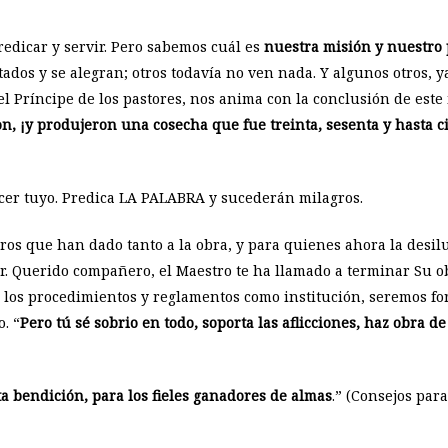
redicar y servir. Pero sabemos cuál es
nuestra misión y nuestro 
ados y se alegran; otros todavía no ven nada. Y algunos otros, 
 el Príncipe de los pastores, nos anima con la conclusión de est
ron, ¡y produjeron una cosecha que fue treinta, sesenta y hasta
er tuyo. Predica LA PALABRA y sucederán milagros.
ros que han dado tanto a la obra, y para quienes ahora la desi
r. Querido compañero, el Maestro te ha llamado a terminar Su ob
s los procedimientos y reglamentos como institución, seremos fo
. “
Pero tú sé sobrio en todo, soporta las aflicciones, haz obra d
 bendición, para los fieles ganadores de almas
.” (Consejos par