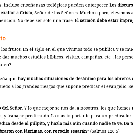
as, incluso enseñanzas teológicas pueden entorpecer.
Los discurs
 exaltar a Cristo
, Señor de los Señores. Mucho o poco, elevemos 
ención. No debe ser solo una frase.
El sermón debe estar impre
uto
 los frutos. En el siglo en el que vivimos todo se publica y se 
 dar muchos estudios bíblicos, visitas, campañas, etc… las pers
guien?
seña que
hay muchas situaciones de desánimo para los obreros d
miedo a los grandes riesgos que supone predicar el evangelio. Se
o del Señor
. Y lo que mejor se nos da, a nosotros, los que hemos 
, y trabajar predicando. Lo más importante para un predicador es
edica desde el púlpito, y hazlo más aún cuando nadie te ve. Da t
braron con lágrimas, con regocijo segarán
” (Salmos 126
5).