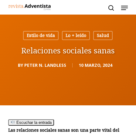
Skip
to
main
content
Estilo de vida
Lo + leído
Salud
Relaciones sociales sanas
BY
PETER N. LANDLESS
10 MARZO, 2024
Escuchar la entrada
Las relaciones sociales sanas son una parte vital del