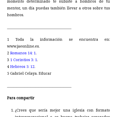
momento determinado te subiste a hombros de tu
mentor, un día puedas también llevar a otros sobre tus
hombros.
_________________________________________
1 Toda la información se encuentra en:
www.jaeonline.es.
2
Romanos 14: 1
.
3
1 Corintios 3: 1
.
4
Hebreos 5: 12
.
5 Gabriel Celaya. Educar
_________________________________________
Para compartir
¿Crees que sería mejor una iglesia con formato
intergeneracional o es bueno trabajar separados