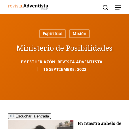
Skip
to
main
content
Espiritual
Misión
Ministerio de Posibilidades
BY
ESTHER AZÓN. REVISTA ADVENTISTA
16 SEPTIEMBRE, 2022
Escuchar la entrada
En nuestro anhelo de