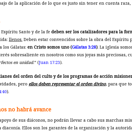
jo de la aplicación de lo que es justo sin tener en cuenta raza, 
s
 Espíritu Santo y de la fe
deben ser los catalizadores para la f
dida:
llenos.
Deben estar convencidos sobre la obra del Espíritu pa
a los Gálatas:
en Cristo somos uno (
Gálatas 3:28
)
. La iglesia som
nterés sobresaliente en nosotros como sus joyas más preciosas, cua
erfectos en unidad
.” (
Juan 17:23
).
rdianes del orden del culto y de los programas de acción misione
ividades, pero
ellos deben representar el orden divino
, para que t
4:40
).
onos no habrá avance
el apoyo de sus diáconos, no podrán llevar a cabo sus marchas m
 diaconía. Ellos son los garantes de la organización y la autorida