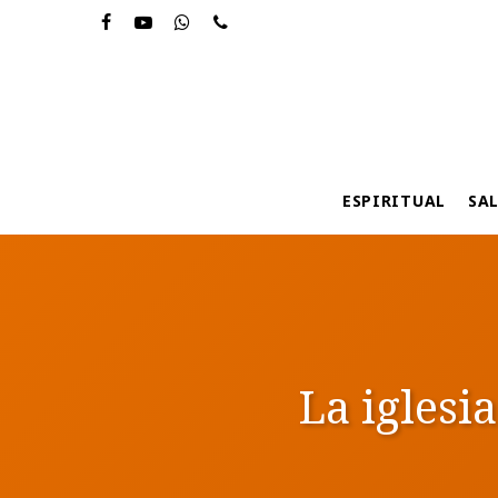
Skip
to
main
content
ESPIRITUAL
SA
La iglesia