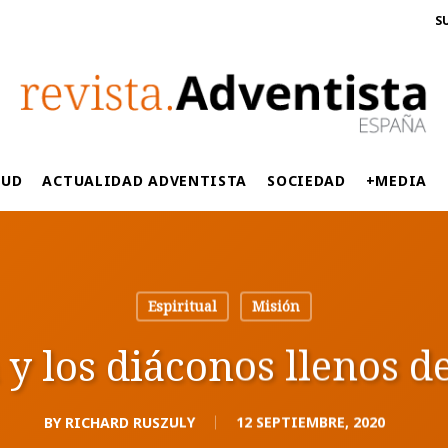
S
LUD
ACTUALIDAD ADVENTISTA
SOCIEDAD
+MEDIA
Espiritual
Misión
 y los diáconos llenos d
BY
RICHARD RUSZULY
12 SEPTIEMBRE, 2020