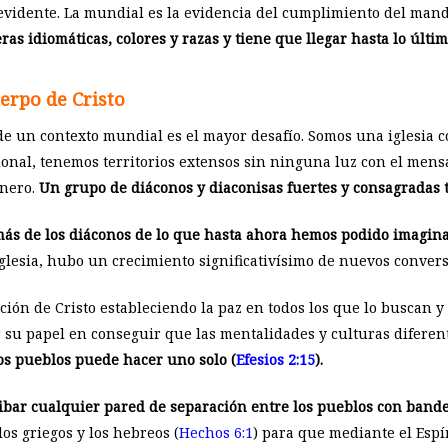
 evidente. La mundial es la evidencia del cumplimiento del manda
ras idiomáticas, colores y razas y tiene que llegar hasta lo último
uerpo de Cristo
de un contexto mundial es el mayor desafío. Somos una iglesia 
ional, tenemos territorios extensos sin ninguna luz con el mens
onero.
Un grupo de diáconos y diaconisas fuertes y consagradas t
más de los diáconos de lo que hasta ahora hemos podido imagin
 iglesia, hubo un crecimiento significativísimo de nuevos convers
ción de Cristo estableciendo la paz en todos los que lo buscan y
 su papel en conseguir que las mentalidades y culturas diferent
ios pueblos puede hacer uno solo (
Efesios 2:15
).
ibar cualquier pared de separación entre los pueblos con bander
s griegos y los hebreos (
Hechos 6:1
) para que mediante el Espí