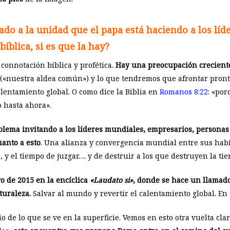
do a la unidad que el papa está haciendo a los líd
íblica, si es que la hay?
connotación bíblica y profética.
Hay una preocupación crecient
(«nuestra aldea común») y lo que tendremos que afrontar pron
alentamiento global. O como dice la Biblia en
Romanos 8:22
: «po
o hasta ahora».
oblema invitando a los líderes mundiales, empresarios, personas
anto a esto
. Una alianza y convergencia mundial entre sus hab
, y el tiempo de juzgar…. y de destruir a los que destruyen la tie
o de 2015 en la encíclica
«Laudato si»
, donde se hace un llamado
turaleza.
Salvar al mundo y revertir el calentamiento global. En 
 de lo que se ve en la superficie. Vemos en esto otra vuelta cla