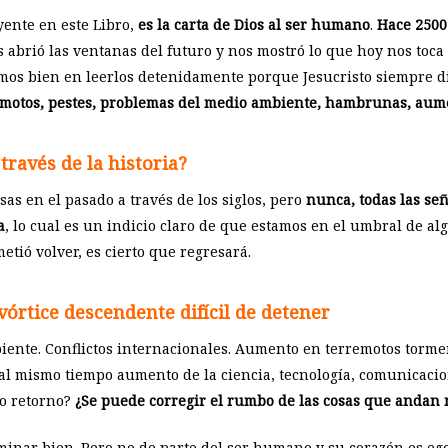
eyente en este Libro,
es la carta de Dios al ser humano
.
Hace 2500 
 abrió las ventanas del futuro y nos mostró lo que hoy nos toca v
mos bien en leerlos detenidamente porque Jesucristo siempre di
emotos, pestes, problemas del medio ambiente, hambrunas, aument
través de la historia?
sas en el pasado a través de los siglos, pero
nunca, todas las se
a
, lo cual es un indicio claro de que estamos en el umbral de a
metió volver, es cierto que regresará.
órtice descendente difícil de detener
iente. Conflictos internacionales. Aumento en terremotos tormen
al mismo tiempo aumento de la ciencia, tecnología, comunicacione
no retorno?
¿Se puede corregir el rumbo de las cosas que andan 
rminar bien. Pero no de parte del ser humano y su corazón es ego