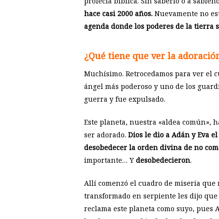
profecía bíblica. Sin saberlo o a sabien
hace casi 2000 años.
Nuevamente no estam
agenda donde los poderes de la tierra s
¿Qué tiene que ver la adoraci
Muchísimo. Retrocedamos para ver el cu
ángel más poderoso y uno de los guardi
guerra y fue expulsado.
Este planeta, nuestra «aldea común», ha
ser adorado.
Dios le dio a Adán y Eva e
desobedecer la orden divina de no comer
importante… Y
desobedecieron
.
Allí comenzó el cuadro de miseria que n
transformado en serpiente les dijo qu
reclama este planeta como suyo, pues Ad