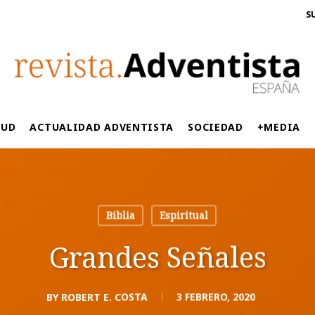
S
LUD
ACTUALIDAD ADVENTISTA
SOCIEDAD
+MEDIA
Biblia
Espiritual
Grandes Señales
BY
ROBERT E. COSTA
3 FEBRERO, 2020