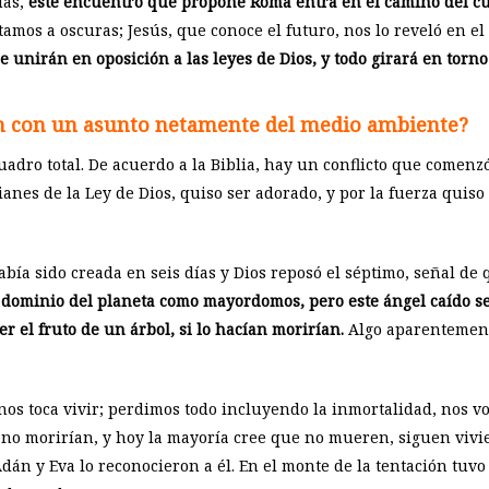
das,
este encuentro que propone Roma entra en el camino del cu
os a oscuras; Jesús, que conoce el futuro, nos lo reveló en el
e unirán en oposición a las leyes de Dios, y todo girará en torno
ón con un asunto netamente del medio ambiente?
adro total. De acuerdo a la Biblia, hay un conflicto que comenz
anes de la Ley de Dios, quiso ser adorado, y por la fuerza quiso
bía sido creada en seis días y Dios reposó el séptimo, señal de 
l dominio del planeta como mayordomos, pero este ángel caído se
 el fruto de un árbol, si lo hacían morirían.
Algo aparentemente
os toca vivir; perdimos todo incluyendo la inmortalidad, nos vo
e no morirían, y hoy la mayoría cree que no mueren, siguen viv
án y Eva lo reconocieron a él. En el monte de la tentación tuvo 