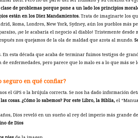
a clase de problemas porque pone a un lado los principios mora
pios están en los Diez Mandamientos.
Trata de imaginarte los qu
adrid, Roma, Londres, New York, Sydney, aún los pueblos más pe
paraíso, ¡se le acabaría el negocio al diablo! Tristemente desde
Después nos quejamos de la ola de maldad que azota al mundo.
S
as. En esta década que acaba de terminar fuimos testigos de gra
n de enfermedades, pero parece que lo malo es a lo que más se l
 seguro en qué confiar?
os el GPS o la brújula correcta. Se nos ha dado información det
s cosas. ¿Cómo lo sabemos? Por este Libro, la Biblia,
el “Manual
años, Dios reveló en un sueño al rey del imperio más grande de
ino de Dios
os pies
de la imagen.