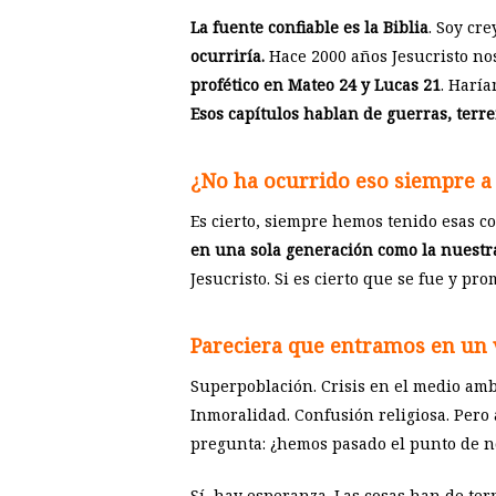
La fuente confiable es la Biblia
. Soy cr
ocurriría.
Hace 2000 años Jesucristo nos
profético en Mateo 24
y Lucas 21
. Haría
Esos capítulos hablan de guerras, terr
¿No ha ocurrido eso siempre a 
Es cierto, siempre hemos tenido esas co
en una sola generación como la nuestr
Jesucristo. Si es cierto que se fue y pro
Pareciera que entramos en un v
Superpoblación. Crisis en el medio amb
Inmoralidad. Confusión religiosa. Pero 
pregunta: ¿hemos pasado el punto de 
Sí, hay esperanza. Las cosas han de te