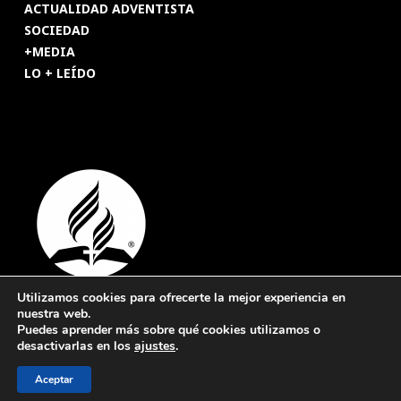
ACTUALIDAD ADVENTISTA
SOCIEDAD
+MEDIA
LO + LEÍDO
Utilizamos cookies para ofrecerte la mejor experiencia en
nuestra web.
© 2026 Revista Adventista de España. UICASDE. Derechos
Puedes aprender más sobre qué cookies utilizamos o
reservados.
desactivarlas en los
ajustes
.
Legal
|
Privacidad
|
Cookies
Aceptar