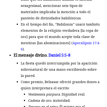
sexagesimal, mencionar seis tipos de
materiales implicaba la mención a todo el
panteón de divinidades babilónicas.
En el tiempo del fin, “Babilonia” usará también
elementos de la religión verdadera [la copa de
oro] para que el mundo acepte toda clase de
mentiras [las abominaciones] (
Apocalipsis 17:4-
6
).
El mensaje divino.
Daniel 5:5-8
La fiesta quedó interrumpida por la aparición
sobrenatural de una mano escribiendo sobre
la pared.
Como premio, Belsasar ofreció grandes dones a
quien interpretara el escrito:
Vestimenta púrpura
. Dignidad real.
Cadena de oro
. Autoridad.
Tercero en el reino
. Él mismo era el