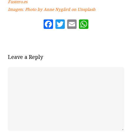
Fustero.es
Imag
e
n: Photo by
Anne Nygård
on
Unsplash
Facebook
Twitter
Email
WhatsAp
Leave a Reply