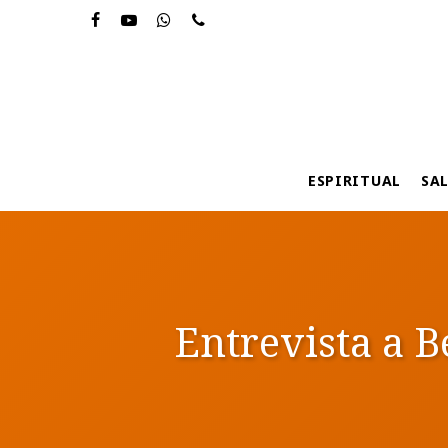
Skip
to
main
content
ESPIRITUAL
SA
Entrevista a B