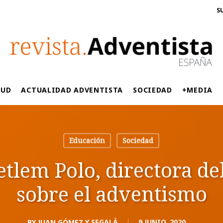
S
LUD
ACTUALIDAD ADVENTISTA
SOCIEDAD
+MEDIA
Educación
Sociedad
etlem Polo, directora del
sobre el adventismo
BY
JUAN GÓMEZ Y SEGALÀ
9 JUNIO, 2020