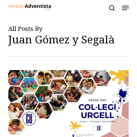
Skip
to
main
content
All Posts By
Juan Gómez y Segalà