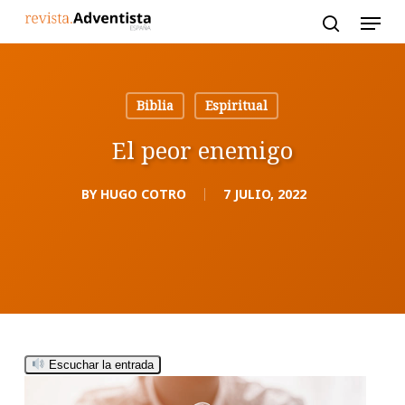
Skip
to
main
content
Biblia
Espiritual
El peor enemigo
BY
HUGO COTRO
7 JULIO, 2022
Escuchar la entrada