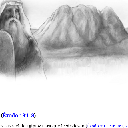
 (
Éxodo 19:1-8
)
s a Israel de Egipto? Para que le sirviesen (
Éxodo 5:1
;
7:16
;
8:1
,
2