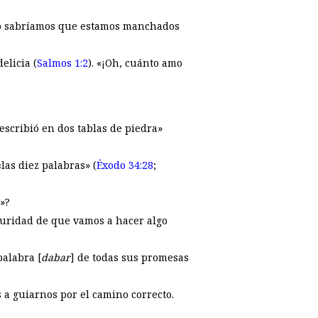
] no sabríamos que estamos manchados
elicia (
Salmos 1:2
). «¡Oh, cuánto amo
escribió en dos tablas de piedra»
as diez palabras» (
Éxodo 34:28
;
»?
guridad de que vamos a hacer algo
palabra [
dabar
] de todas sus promesas
 a guiarnos por el camino correcto.