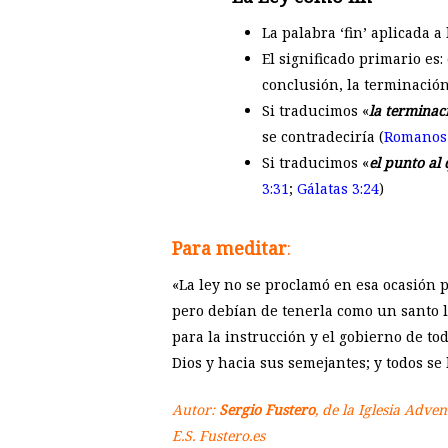
La palabra ‘fin’ aplicada a
El significado primario es:
conclusión, la terminación
Si traducimos «
la terminac
se contradeciría (
Romanos 
Si traducimos «
el punto al
3:31
;
Gálatas 3:24
)
Para meditar
:
«La ley no se proclamó en esa ocasión p
pero debían de tenerla como un santo l
para la instrucción y el gobierno de to
Dios y hacia sus semejantes; y todos s
Autor:
Sergio Fustero
, de la Iglesia Adve
E.S. Fustero.es