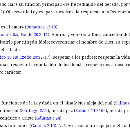
ndo clara su función principal: «Te he redimido del pecado, por 
:2
). Observar la Ley es, para nosotros, la respuesta a la Redenc
 es el amor» (
Romanos 13:10
)
omio. 6:5
;
Éxodo 20:3-11
): Honrar y venerar a Dios, concediéndol
ituirlo por ningún ídolo; reverenciar el nombre de Dios, su rep
 el sábado
ico 19:18
;
Éxodo 20:12-17
): Respetar a los padres; respetar la vid
onas; respetar la reputación de los demás; respetarnos a noso
o carácter.
 funciones de la Ley dada en el Sinaí? Nos aleja del mal (
Salmos
a libertad (
Santiago 2:12
); nos da paz (
Salmos 119:165
); nos da pr
 conduce a Cristo (
Gálatas 3:24
)
 sus funciones (
Gálatas 2:16
). La Ley es como un espejo en el cua