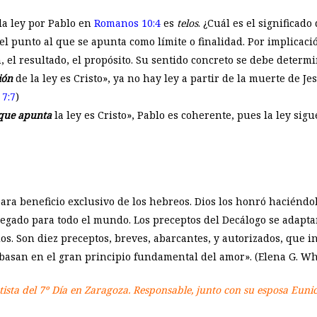
 la ley por Pablo en
Romanos 10:4
es
telos
. ¿Cuál es el significado
 el punto al que se apunta como límite o finalidad. Por implicaci
, el resultado, el propósito. Su sentido concreto se debe determi
ión
de la ley es Cristo», ya no hay ley a partir de la muerte de Je
7:7
)
 que apunta
la ley es Cristo», Pablo es coherente, pues la ley sigue
ara beneficio exclusivo de los hebreos. Dios los honró haciéndo
egado para todo el mundo. Los preceptos del Decálogo se adapta
dos. Son diez preceptos, breves, abarcantes, y autorizados, que
e basan en el gran principio fundamental del amor». (Elena G. Wh
ntista del 7º Día en Zaragoza. Responsable, junto con su esposa Eun