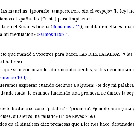
 las manchas; ignorarlo, tampoco. Pero sin el «espejo» [la ley
tamos el «pañuelo» [Cristo] para limpiarnos.
dada en el Sinaí es buena (
Romanos 7:12
); meditar en ella es una d
lla mi meditación» (
Salmos 119:97
).
acto que mandó a vosotros para hacer, LAS DIEZ PALABRAS, y las 
nal hebreo)
ces que se mencionan los diez mandamientos, se los denominan «l
onomio 10:4
).
ueremos expresar cuando decimos a alguien: «te doy mi palabra
s dando nada, le estamos haciendo una promesa. Le damos la se
uede traducirse como ‘palabra’ o ‘promesa’. Ejemplo: «ninguna 
isés, su siervo, ha faltado» (1ª de Reyes 8:56).
os en el Sinaí son diez promesas que Dios nos hace, destinadas