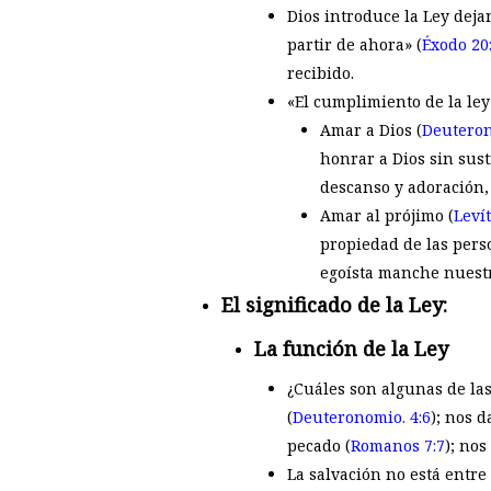
Dios introduce la Ley deja
partir de ahora» (
Éxodo 20
recibido.
«El cumplimiento de la ley
Amar a Dios (
Deuteron
honrar a Dios sin sust
descanso y adoración,
Amar al prójimo (
Levít
propiedad de las pers
egoísta manche nuestr
El significado de la Ley:
La función de la Ley
¿Cuáles son algunas de las
(
Deuteronomio. 4:6
); nos d
pecado (
Romanos 7:7
); nos
La salvación no está entre