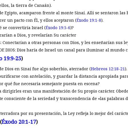
llos, la tierra de Canaán).
 de Egipto, acamparon frente al monte Sinaí. Allí se sentaron las
cer un pacto con Él, y ellos aceptaron (
Éxodo 19:1-8
).
é se convertiría Israel (
Éxodo 19:5-6
)?
arían a Dios, y revelarían Su carácter
Conectarían a otras personas con Dios, y les enseñarían sus le
 DIOS: Dios haría de Israel un canal para iluminar al mundo co
o 19:9-25
)
de Dios en Sinaí fue algo soberbio, aterrador (
Hebreos 12:18-21
)
purificarse con antelación, y guardar la distancia apropiada par
Por qué fue necesaria semejante puesta en escena?
a dirigirles eran una manifestación de Su propio carácter. Obed
e consciente de la seriedad y transcendencia de «las palabras d
rradora por su presentación, la Ley refleja lo mejor del carácte
(
Éxodo 20:1-17
)