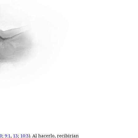
0
;
9:1
,
13
;
10:3
). Al hacerlo, recibirían