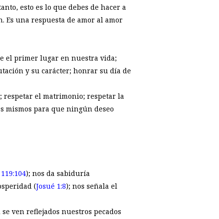
tanto, esto es lo que debes de hacer a
ión. Es una respuesta de amor al amor
e el primer lugar en nuestra vida;
utación y su carácter; honrar su día de
a; respetar el matrimonio; respetar la
tros mismos para que ningún deseo
 119:104
); nos da sabiduría
osperidad (
Josué 1:8
); nos señala el
l se ven reflejados nuestros pecados