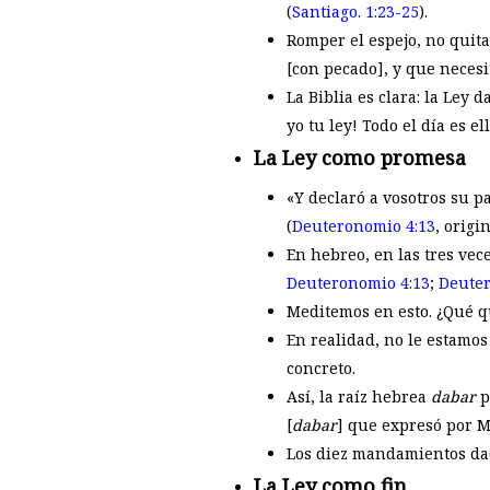
(
Santiago. 1:23-25
).
Romper el espejo, no quita
[con pecado], y que necesi
La Biblia es clara: la Ley 
yo tu ley! Todo el día es e
La Ley como promesa
«Y declaró a vosotros su p
(
Deuteronomio 4:13
, origi
En hebreo, en las tres ve
Deuteronomio 4:13
;
Deuter
Meditemos en esto. ¿Qué q
En realidad, no le estamo
concreto.
Así, la raíz hebrea
dabar
p
[
dabar
] que expresó por Mo
Los diez mandamientos dad
La Ley como fin