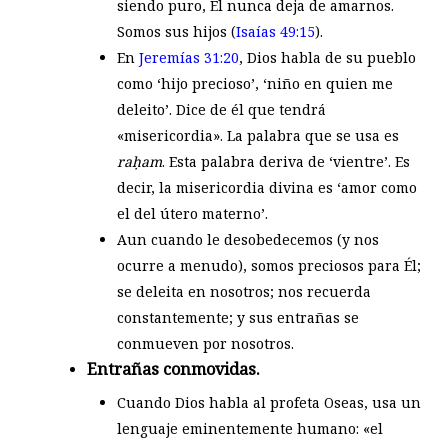
siendo puro, Él nunca deja de amarnos.
Somos sus hijos (
Isaías 49:15
).
En
Jeremías 31:20
, Dios habla de su pueblo
como ‘hijo precioso’, ‘niño en quien me
deleito’. Dice de él que tendrá
«misericordia». La palabra que se usa es
ra
ḥ
am
. Esta palabra deriva de ‘vientre’. Es
decir, la misericordia divina es ‘amor como
el del útero materno’.
Aun cuando le desobedecemos (y nos
ocurre a menudo), somos preciosos para Él;
se deleita en nosotros; nos recuerda
constantemente; y sus entrañas se
conmueven por nosotros.
Entrañas conmovidas.
Cuando Dios habla al profeta Oseas, usa un
lenguaje eminentemente humano: «el