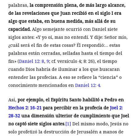
palabras,
la comprensión plena, de más largo alcance,
de las revelaciones que Juan recibió en el siglo I era
algo que estaba, en buena medida, más allá de su
capacidad.
Algo semejante ocurrió con Daniel siete
siglos antes: «Y yo oí, mas no entendí. Y dije: Señor mío,
¿cuál será el fin de estas cosas? Él respondió:… estas
palabras están cerradas, selladas hasta el tiempo del
fin» (
Daniel 12: 8
,
9
; cf. versículo 4; 8: 26), el tiempo
cuando Dios habría de iluminar a los que buscaran
entender las profecías. A eso se refiere la “ciencia” o
conocimiento mencionados en
Daniel 12: 4
.
Así,
por ejemplo, el Espíritu Santo habilitó a Pedro en
Hechos 2: 16-21
para percibir en la profecía de
Joel 2:
28-32
una dimensión ulterior de cumplimiento que Joel
no captó siete siglos antes
.
[1]
Del mismo modo, Jesús no
solo profetizó la destrucción de Jerusalén a manos de