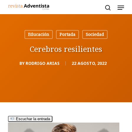
Skip
to
main
content
Educación
Portada
Sociedad
Cerebros resilientes
BY
RODRIGO ARIAS
22 AGOSTO, 2022
Escuchar la entrada