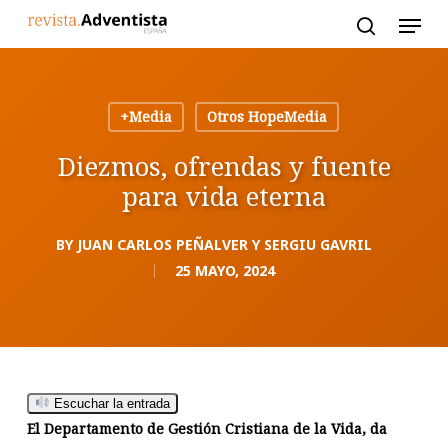
Skip
to
main
content
+Media
Otros HopeMedia
Diezmos, ofrendas y fuente
para vida eterna
BY
JUAN CARLOS PEÑALVER Y SERGIU GAVRIL
25 MAYO, 2024
Escuchar la entrada
El Departamento de Gestión Cristiana de la Vida, da