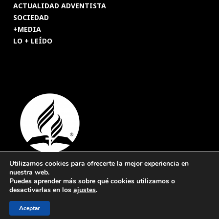
ACTUALIDAD ADVENTISTA
SOCIEDAD
+MEDIA
LO + LEÍDO
Utilizamos cookies para ofrecerte la mejor experiencia en
nuestra web.
© 2026 Revista Adventista de España. UICASDE. Derechos
Puedes aprender más sobre qué cookies utilizamos o
reservados.
desactivarlas en los
ajustes
.
Legal
|
Privacidad
|
Cookies
Aceptar