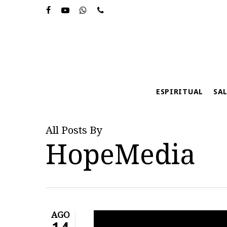
Skip
to
main
content
ESPIRITUAL
SA
All Posts By
HopeMedia
AGO