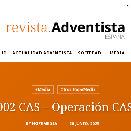
S
LUD
ACTUALIDAD ADVENTISTA
SOCIEDAD
+MEDIA
+Media
Otros HopeMedia
02 CAS – Operación CAS
BY
HOPEMEDIA
20 JUNIO, 2025