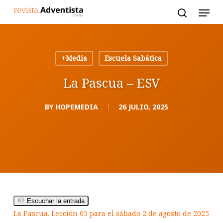
Skip
to
main
content
+Media
Escuela Sabática
La Pascua – ESV
BY
HOPEMEDIA
26 JULIO, 2025
Escuchar la entrada
La Pascua. Lección 05 para el sábado 2 de agosto de 2025