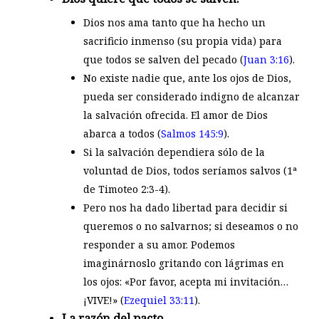
Dios nos ama tanto que ha hecho un
sacrificio inmenso (su propia vida) para
que todos se salven del pecado (
Juan 3:16
).
No existe nadie que, ante los ojos de Dios,
pueda ser considerado indigno de alcanzar
la salvación ofrecida. El amor de Dios
abarca a todos (
Salmos 145:9
).
Si la salvación dependiera sólo de la
voluntad de Dios, todos seríamos salvos (1ª
de Timoteo 2:3-4).
Pero nos ha dado libertad para decidir si
queremos o no salvarnos; si deseamos o no
responder a su amor. Podemos
imaginárnoslo gritando con lágrimas en
los ojos: «Por favor, acepta mi invitación…
¡VIVE!» (
Ezequiel 33:11
).
La razón del pacto.