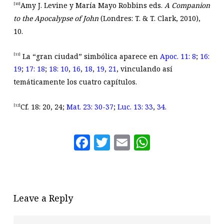
Amy J. Levine y María Mayo Robbins eds.
A Companion
[10]
to the Apocalypse of John
(Londres: T. & T. Clark, 2010),
10.
La “gran ciudad” simbólica aparece en
Apoc. 11: 8
;
16:
[11]
19
;
17: 18
;
18: 10
,
16
,
18
,
19
,
21
, vinculando así
temáticamente los cuatro capítulos.
Cf. 18: 20, 24;
Mat. 23: 30-37
;
Luc. 13: 33
,
34
.
[12]
Facebook
Twitter
Email
WhatsAp
Leave a Reply