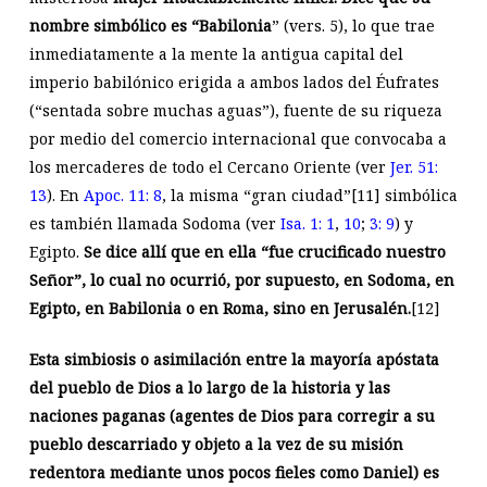
nombre simbólico es “Babilonia
” (vers. 5), lo que trae
inmediatamente a la mente la antigua capital del
imperio babilónico erigida a ambos lados del Éufrates
(“sentada sobre muchas aguas”), fuente de su riqueza
por medio del comercio internacional que convocaba a
los mercaderes de todo el Cercano Oriente (ver
Jer. 51:
13
). En
Apoc. 11: 8
, la misma “gran ciudad”
[11]
simbólica
es también llamada Sodoma (ver
Isa. 1: 1
,
10
;
3: 9
) y
Egipto.
Se dice allí que en ella “fue crucificado nuestro
Señor”, lo cual no ocurrió, por supuesto, en Sodoma, en
Egipto, en Babilonia o en Roma, sino en Jerusalén.
[12]
Esta simbiosis o asimilación entre la mayoría apóstata
del pueblo de Dios a lo largo de la historia y las
naciones paganas (agentes de Dios para corregir a su
pueblo descarriado y objeto a la vez de su misión
redentora mediante unos pocos fieles como Daniel) es