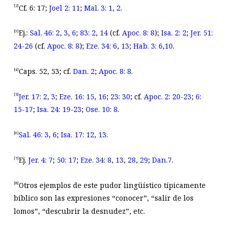
Cf. 6: 17;
Joel 2: 11
;
Mal. 3: 1
,
2
.
[2]
Ej.:
Sal. 46: 2
,
3
,
6
;
83: 2
,
14
(cf.
Apoc. 8: 8
);
Isa. 2: 2
;
Jer. 51:
[3]
24-26
(cf.
Apoc. 8: 8
);
Eze. 34: 6
,
13
;
Hab. 3: 6
,
10
.
Caps. 52, 53; cf.
Dan. 2
;
Apoc. 8: 8
.
[4]
Jer. 17: 2
,
3
;
Eze. 16: 15
,
16
;
23: 30
; cf.
Apoc. 2: 20-23
;
6:
[5]
15-17
;
Isa. 24: 19-23
;
Ose. 10: 8
.
Sal. 46: 3
,
6
;
Isa. 17: 12
,
13
.
[6]
Ej.
Jer. 4: 7
;
50: 17
;
Eze. 34: 8
,
13
,
28
,
29
;
Dan.7
.
[7]
Otros ejemplos de este pudor lingüístico típicamente
[8]
bíblico son las expresiones “conocer”, “salir de los
lomos”, “descubrir la desnudez”, etc.