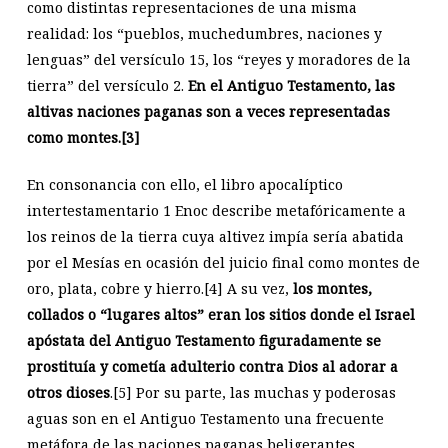
como distintas representaciones de una misma
realidad: los “pueblos, muchedumbres, naciones y
lenguas” del versículo 15, los “reyes y moradores de la
tierra” del versículo 2.
En el Antiguo Testamento, las
altivas naciones paganas son a veces representadas
como montes.
[3]
En consonancia con ello, el libro apocalíptico
intertestamentario 1 Enoc describe metafóricamente a
los reinos de la tierra cuya altivez impía sería abatida
por el Mesías en ocasión del juicio final como montes de
oro, plata, cobre y hierro.
[4]
A su vez,
los montes,
collados o “lugares altos” eran los sitios donde el Israel
apóstata del Antiguo Testamento figuradamente se
prostituía y cometía adulterio contra Dios al adorar a
otros dioses
.
[5]
Por su parte, las muchas y poderosas
aguas son en el Antiguo Testamento una frecuente
metáfora de las naciones paganas beligerantes