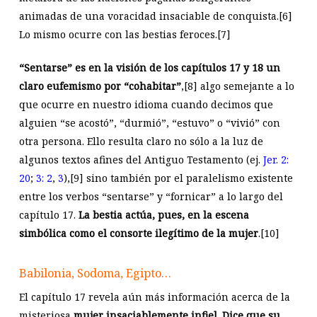
animadas de una voracidad insaciable de conquista.
[6]
Lo mismo ocurre con las bestias feroces.
[7]
“Sentarse” es en la visión de los capítulos 17 y 18 un
claro eufemismo por “cohabitar”
,
[8]
algo semejante a lo
que ocurre en nuestro idioma cuando decimos que
alguien “se acostó”, “durmió”, “estuvo” o “vivió” con
otra persona. Ello resulta claro no sólo a la luz de
algunos textos afines del Antiguo Testamento (ej.
Jer. 2:
20
;
3: 2
,
3
),
[9]
sino también por el paralelismo existente
entre los verbos “sentarse” y “fornicar” a lo largo del
capítulo 17.
La bestia actúa, pues, en la escena
simbólica como el consorte ilegítimo de la mujer
.
[10]
Babilonia, Sodoma, Egipto…
El capítulo 17 revela aún más información acerca de la
misteriosa
mujer insaciablemente infiel. Dice que su