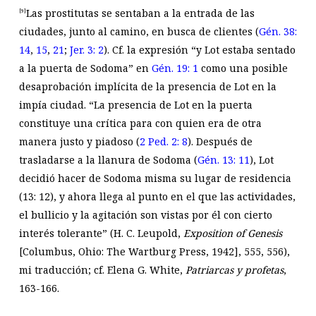
Las prostitutas se sentaban a la entrada de las
[9]
ciudades, junto al camino, en busca de clientes (
Gén. 38:
14
,
15
,
21
;
Jer. 3: 2
). Cf. la expresión “y Lot estaba sentado
a la puerta de Sodoma” en
Gén. 19: 1
como una posible
desaprobación implícita de la presencia de Lot en la
impía ciudad. “La presencia de Lot en la puerta
constituye una crítica para con quien era de otra
manera justo y piadoso (
2 Ped. 2: 8
). Después de
trasladarse a la llanura de Sodoma (
Gén. 13: 11
), Lot
decidió hacer de Sodoma misma su lugar de residencia
(13: 12), y ahora llega al punto en el que las actividades,
el bullicio y la agitación son vistas por él con cierto
interés tolerante” (H. C. Leupold,
Exposition of Genesis
[Columbus, Ohio: The Wartburg Press, 1942], 555, 556),
mi traducción; cf. Elena G. White,
Patriarcas y profetas
,
163-166.