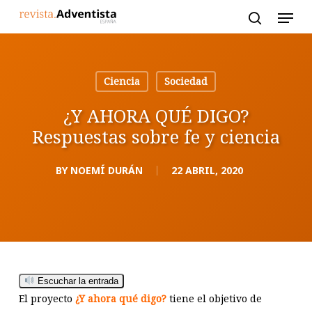
Skip
to
main
content
Ciencia
Sociedad
¿Y AHORA QUÉ DIGO?
Respuestas sobre fe y ciencia
BY
NOEMÍ DURÁN
22 ABRIL, 2020
Escuchar la entrada
El proyecto
¿Y ahora qué digo?
tiene el objetivo de