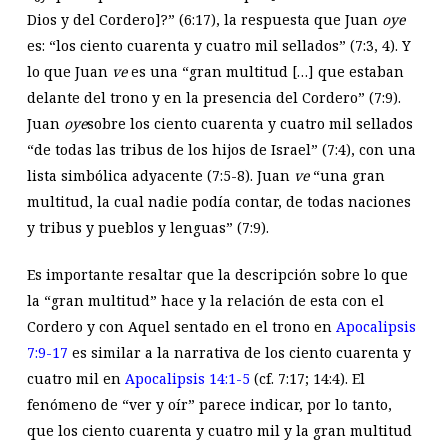
Dios y del Cordero]?” (6:17), la respuesta que Juan
oye
es: “los ciento cuarenta y cuatro mil sellados” (7:3, 4). Y
lo que Juan
ve
es una “gran multitud […] que estaban
delante del trono y en la presencia del Cordero” (7:9).
Juan
oye
sobre los ciento cuarenta y cuatro mil sellados
“de todas las tribus de los hijos de Israel” (7:4), con una
lista simbólica adyacente (7:5-8). Juan
ve
“una gran
multitud, la cual nadie podía contar, de todas naciones
y tribus y pueblos y lenguas” (7:9).
Es importante resaltar que la descripción sobre lo que
la “gran multitud” hace y la relación de esta con el
Cordero y con Aquel sentado en el trono en
Apocalipsis
7:9-17
es similar a la narrativa de los ciento cuarenta y
cuatro mil en
Apocalipsis 14:1-5
(cf. 7:17; 14:4). El
fenómeno de “ver y oír” parece indicar, por lo tanto,
que los ciento cuarenta y cuatro mil y la gran multitud