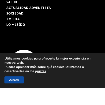
SALUD
ACTUALIDAD ADVENTISTA
SOCIEDAD
+MEDIA
LO + LEÍDO
Utilizamos cookies para ofrecerte la mejor experiencia en
nuestra web.
Puedes aprender más sobre qué cookies utilizamos o
desactivarlas en los
ajustes
.
Aceptar
© 2026 Revista Adventista de España. UICASDE. Derechos
reservados.
Legal
|
Privacidad
|
Cookies