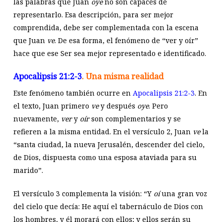
las palabras que Juan
oye
no son capaces de
representarlo. Esa descripción, para ser mejor
comprendida, debe ser complementada con la escena
que Juan
ve
. De esa forma, el fenómeno de “ver y oír”
hace que ese Ser sea mejor representado e identificado.
Apocalipsis 21:2-3
. Una misma realidad
Este fenómeno también ocurre en
Apocalipsis 21:2-3
. En
el texto, Juan primero
ve
y después
oye
. Pero
nuevamente,
ver
y
oír
son complementarios y se
refieren a la misma entidad. En el versículo 2, Juan
ve
la
“santa ciudad, la nueva Jerusalén, descender del cielo,
de Dios, dispuesta como una esposa ataviada para su
marido”.
El versículo 3 complementa la visión: “Y
oí
una gran voz
del cielo que decía: He aquí el tabernáculo de Dios con
los hombres, y él morará con ellos; y ellos serán su