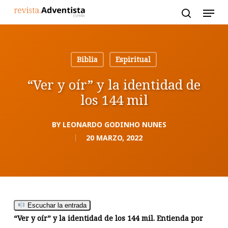
Skip
to
main
content
Biblia
Espiritual
“Ver y oír” y la identidad de
los 144 mil
BY
LEONARDO GODINHO NUNES
20 MARZO, 2022
Escuchar la entrada
“Ver y oír” y la identidad de los 144 mil. Entienda por