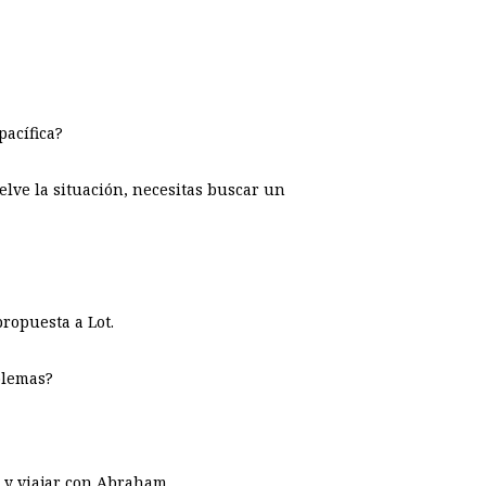
acífica?
elve la situación, necesitas buscar un
ropuesta a Lot.
oblemas?
r y viajar con Abraham.