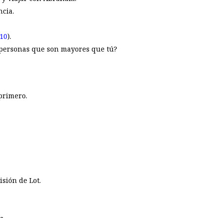
ncia.
:10
).
s personas que son mayores que tú?
 primero.
sión de Lot.