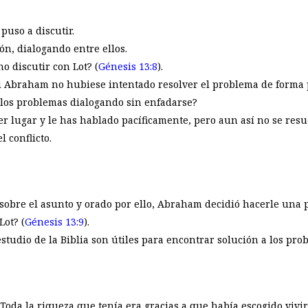
puso a discutir.
ón, dialogando entre ellos.
 discutir con Lot? (
Génesis 13:8
).
i Abraham no hubiese intentado resolver el problema de forma p
 los problemas dialogando sin enfadarse?
r lugar y le has hablado pacíficamente, pero aun así no se resu
 conflicto.
bre el asunto y orado por ello, Abraham decidió hacerle una p
ot? (
Génesis 13:9
).
estudio de la Biblia son útiles para encontrar solución a los pr
 Toda la riqueza que tenía era gracias a que había escogido vivi