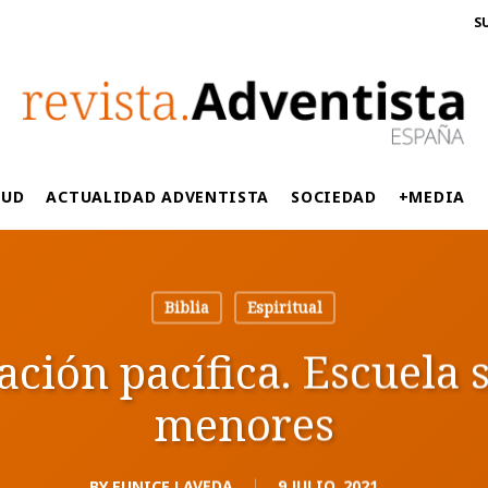
S
LUD
ACTUALIDAD ADVENTISTA
SOCIEDAD
+MEDIA
Biblia
Espiritual
ción pacífica. Escuela 
menores
BY
EUNICE LAVEDA
9 JULIO, 2021