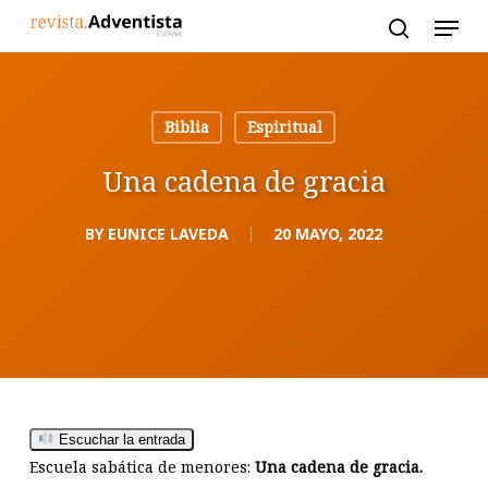
Skip
to
main
content
Biblia
Espiritual
Una cadena de gracia
BY
EUNICE LAVEDA
20 MAYO, 2022
Escuchar la entrada
Escuela sabática de menores:
Una cadena de gracia.