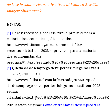
de la sede sudamericana adventista, ubicada en Brasilia.
Imagen: Shutterstock
NOTAS:
[1]
Davos: recessão global em 2023 é provável para a
maioria dos economistas, diz pesquisa.
https://www.infomoney.com.br/economia/davos-
recessao-global-em-2023-e-provavel-para-a-maioria-
dos-economistas-diz-
pesquisa/#:~:text=Segundo%20a%20pesquisa%2C%20quase
[2]
Queda do desemprego deve perder fôlego no Brasil
em 2023, estima OTI.
https://www1.folha.uol.com.br/mercado/2023/01/queda-
do-desemprego-deve-perder-folego-no-brasil-em-2023-
estima-
oit.shtml#:~:text=J%C3%A1%20o%20n%C3%BAmero%20de%2
Publicación original:
Cómo enfrentar el desempleo y la