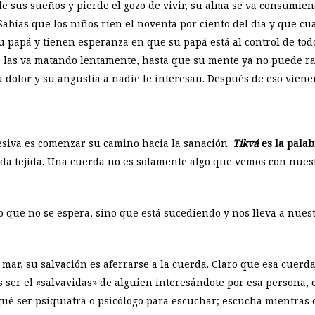
rde sus sueños y pierde el gozo de vivir, su alma se va consumi
Sabías que los niños ríen el noventa por ciento del día y que cu
u papá y tienen esperanza en que su papá está al control de to
las va matando lentamente, hasta que su mente ya no puede ra
 dolor y su angustia a nadie le interesan. Después de eso vienen
siva es comenzar su camino hacia la sanación.
Tikvá
es la pala
rda tejida. Una cuerda no es solamente algo que vemos con nuest
o que no se espera, sino que está sucediendo y nos lleva a nues
ar, su salvación es aferrarse a la cuerda. Claro que esa cuerda 
s ser el «salvavidas» de alguien interesándote por esa persona, 
ué ser psiquiatra o psicólogo para escuchar; escucha mientras