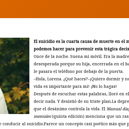
El suicidio es la cuarta causa de muerte en el 
podemos hacer para prevenir esta trágica deci
Once de la noche. Suena mi móvil. Era la madr
desesperada porque su hija, encerrada en el ba
le pasara el teléfono por debajo de la puerta.
–Hola, Lorena. ¿Qué haces?–¡Quiero dormir y n
vida es importante para mí! ¡No lo hagas!
Después de escuchar estas palabras, lloró en e
decir nada. Y desistió de su triste plan.La dep
que el desánimo controla la vida. El
Manual diag
mentales
(quinta edición) menciona que un rasgo
 conducir al suicidio.Parece un concepto casi poético más que p