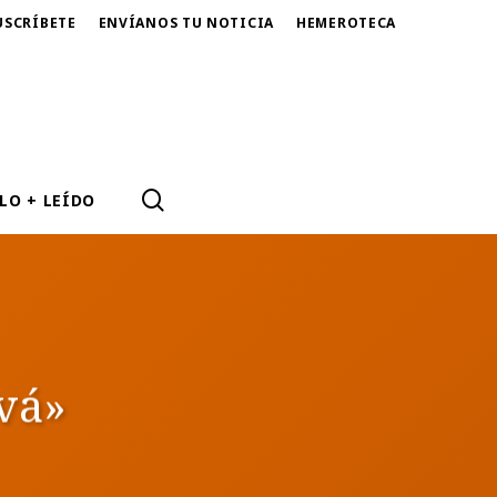
USCRÍBETE
ENVÍANOS TU NOTICIA
HEMEROTECA
SEARCH
LO + LEÍDO
kvá»