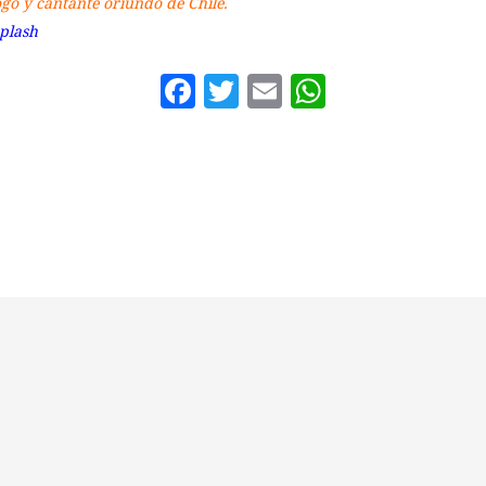
ogo y cantante oriundo de Chile.
plash
Facebook
Twitter
Email
WhatsAp