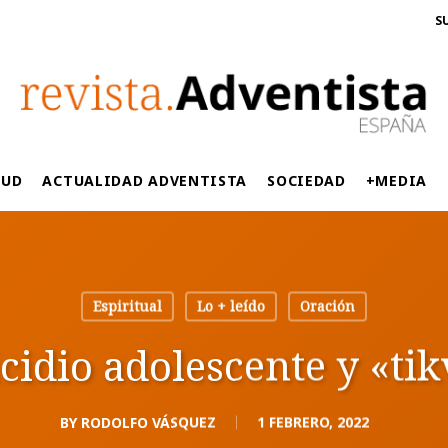
S
LUD
ACTUALIDAD ADVENTISTA
SOCIEDAD
+MEDIA
Espiritual
Lo + leído
Oración
cidio adolescente y «ti
BY
RODOLFO VÁSQUEZ
1 FEBRERO, 2022