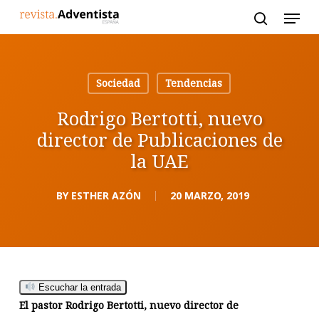
Skip
to
main
content
Sociedad
Tendencias
Rodrigo Bertotti, nuevo
director de Publicaciones de
la UAE
BY
ESTHER AZÓN
20 MARZO, 2019
Escuchar la entrada
El pastor Rodrigo Bertotti, nuevo director de