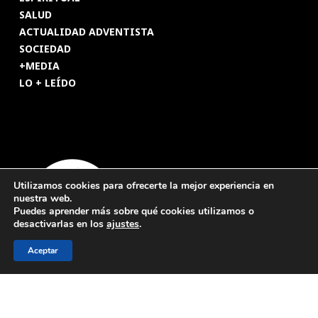
SALUD
ACTUALIDAD ADVENTISTA
SOCIEDAD
+MEDIA
LO + LEÍDO
Utilizamos cookies para ofrecerte la mejor experiencia en
nuestra web.
Puedes aprender más sobre qué cookies utilizamos o
desactivarlas en los
ajustes
.
Aceptar
© 2026 Revista Adventista de España. UICASDE. Derechos
reservados.
Legal
|
Privacidad
|
Cookies