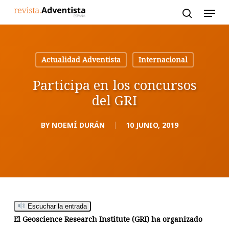
Skip
to
main
content
Actualidad Adventista
Internacional
Participa en los concursos
del GRI
BY
NOEMÍ DURÁN
10 JUNIO, 2019
Escuchar la entrada
El Geoscience Research Institute (GRI) ha organizado