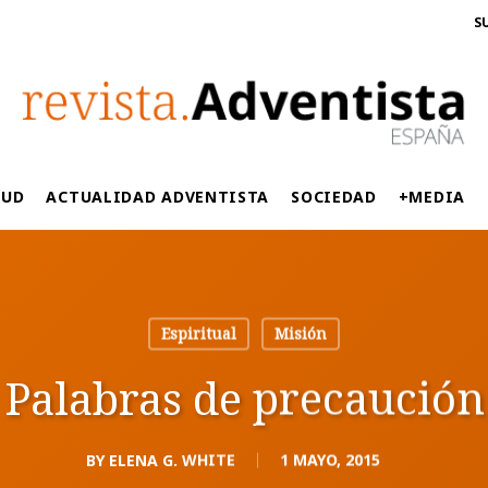
S
LUD
ACTUALIDAD ADVENTISTA
SOCIEDAD
+MEDIA
Espiritual
Misión
Palabras de precaución
BY
ELENA G. WHITE
1 MAYO, 2015