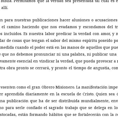
 Biblia. Permitamos que la verdad sea presentada tal cual es en
allí.
n para nuestras publicaciones hacer alusiones o acusacione
o el camino haciendo que nos evadamos y escondamos del t
icos incluidos. Es nuestra labor predicar la verdad con amor, 
blar de cosas que tengan el sabor del mismo espíritu poseído 
 medida cuando el poder está en las manos de aquellos que pu
e que no debemos pronunciar ni una palabra, ni publicar una 
ivamente esencial en vindicar la verdad, que pueda provocar a 
tra obra pronto se cerrará, y pronto el tiempo de angustia, c
presenten como el gran Obrero Misionero. La manifestación impe
ser aprendida diariamente en la escuela de Cristo. Quien sea
a una publicación que ha de ser distribuida mundialmente, e
smo para serle confiado el sagrado trabajo que se delega en l
tocadas, están formando hábitos que se fortalecerán con la r