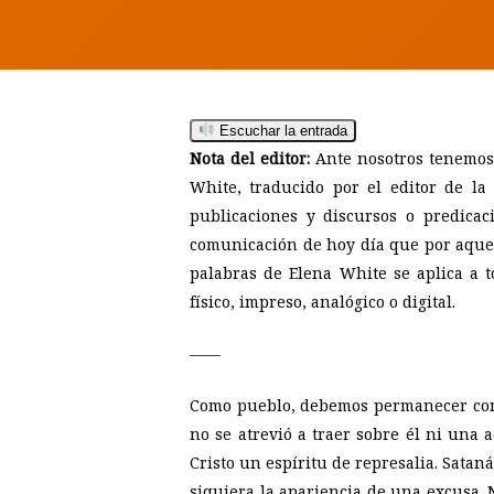
Escuchar la entrada
Nota del editor:
Ante nosotros tenemos 
White, traducido por el editor de la
publicaciones y discursos o predica
comunicación de hoy día que por aquel e
palabras de Elena White se aplica a 
físico, impreso, analógico o digital.
——
Como pueblo, debemos permanecer como 
no se atrevió a traer sobre él ni una
Hit enter to search or ESC to close
Cristo un espíritu de represalia. Sataná
siquiera la apariencia de una excusa. 