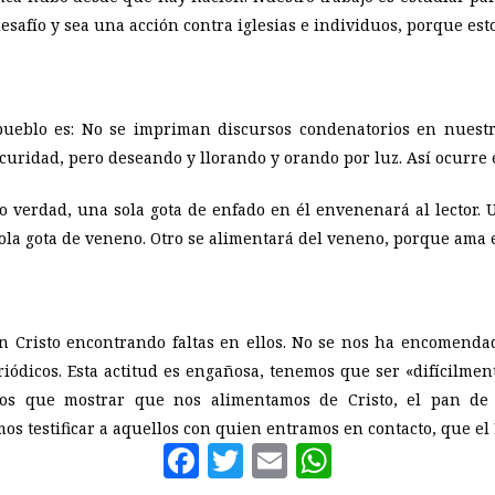
desafío y sea una acción contra iglesias e individuos, porque est
pueblo es: No se impriman discursos condenatorios en nuest
scuridad, pero deseando y llorando y orando por luz. Así ocurre e
o verdad, una sola gota de enfado en él envenenará al lector.
ola gota de veneno. Otro se alimentará del veneno, porque ama e
n Cristo encontrando faltas en ellos. No se nos ha encomendad
iódicos. Esta actitud es engañosa, tenemos que ser «difícilme
mos que mostrar que nos alimentamos de Cristo, el pan de 
s testificar a aquellos con quien entramos en contacto, que el 
Facebook
Twitter
Email
WhatsAp