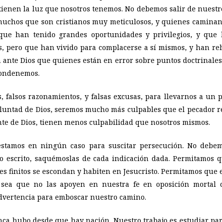
 tienen la luz que nosotros tenemos. No debemos salir de nuest
y muchos que son cristianos muy meticulosos, y quienes caminan 
 que han tenido grandes oportunidades y privilegios, y que
es, pero que han vivido para complacerse a sí mismos, y han re
ante Dios que quienes están en error sobre puntos doctrinales,
condenemos.
, falsos razonamientos, y falsas excusas, para llevarnos a un
luntad de Dios, seremos mucho más culpables que el pecador r
nte de Dios, tienen menos culpabilidad que nosotros mismos.
tamos en ningún caso para suscitar persecución. No debemo
 escrito, saquémoslas de cada indicación dada. Permitamos qu
 finitos se escondan y habiten en Jesucristo. Permitamos que el
 sea que no las apoyen en nuestra fe en oposición mortal 
advertencia para emboscar nuestro camino.
a hubo desde que hay nación. Nuestro trabajo es estudiar par