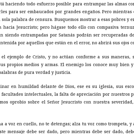
stá haciendo todo esfuerzo posible para entrampar las almas co
arles para ser embaucados por grandes engaños. Pero mientras
a sola palabra de censura. Busquemos mostrar a esas pobres y 
n hacia Jesucristo; pero hágase todo ello con compasiva ternu
tán siendo entrampadas por Satanás podrán ser recuperadas de 
tenida por aquellos que están en el error, no abrirá sus ojos ce
el ejemplo de Cristo, y no actúan conforme a sus maneras, se
sus propios medios y armas. El enemigo los conoce muy bien y 
alabras de pura verdad y justicia.
inar en humildad delante de Dios, ese es su iglesia, sus esco
 facultades intelectuales, la falta de apreciación por nuestros 
mos oprobio sobre el Señor Jesucristo con nuestra severidad,
a a voz en cuello, no te detengas; alza tu voz como trompeta, y 
te mensaje debe ser dado, pero mientras debe ser dado, deb