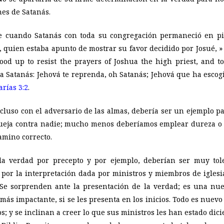
nes de Satanás.
e cuando Satanás con toda su congregación permaneció en pie
to, quien estaba apunto de mostrar su favor decidido por Josué, 
od up to resist the prayers of Joshua the high priest, and t
 a Satanás: Jehová te reprenda, oh Satanás; Jehová que ha escog
arías 3:2
.
incluso con el adversario de las almas, debería ser un ejemplo p
ueja contra nadie; mucho menos deberíamos emplear dureza o s
amino correcto.
a verdad por precepto y por ejemplo, deberían ser muy tol
 por la interpretación dada por ministros y miembros de iglesi
. Se sorprenden ante la presentación de la verdad; es una nue
 más impactante, si se les presenta en los inicios. Todo es nuev
s; y se inclinan a creer lo que sus ministros les han estado di