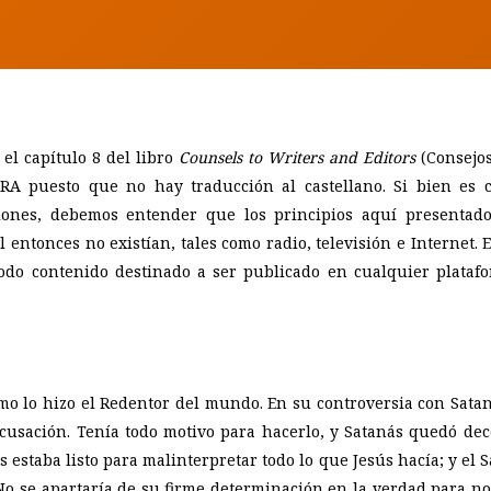
el capítulo 8 del libro
Counsels to Writers and Editors
(Consejos
 RA puesto que no hay traducción al castellano. Si bien es 
ciones, debemos entender que los principios aquí presentad
ntonces no existían, tales como radio, televisión e Internet. E
todo contenido destinado a ser publicado en cualquier plata
lo hizo el Redentor del mundo. En su controversia con Sataná
 acusación. Tenía todo motivo para hacerlo, y Satanás quedó d
s estaba listo para malinterpretar todo lo que Jesús hacía; y el
No se apartaría de su firme determinación en la verdad para n