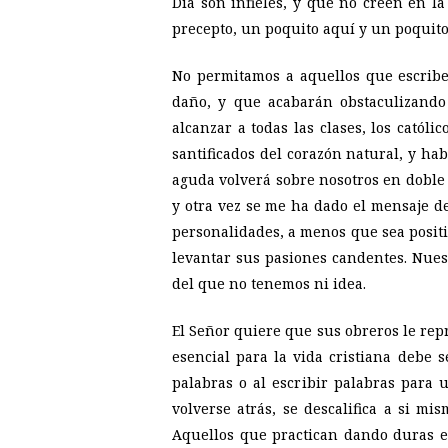
Día son infieles, y que no creen en la
precepto, un poquito aquí y un poquito 
No permitamos a aquellos que escribe
daño, y que acabarán obstaculizand
alcanzar a todas las clases, los catól
santificados del corazón natural, y ha
aguda volverá sobre nosotros en doble
y otra vez se me ha dado el mensaje d
personalidades, a menos que sea posit
levantar sus pasiones candentes. Nues
del que no tenemos ni idea.
El Señor quiere que sus obreros le re
esencial para la vida cristiana debe 
palabras o al escribir palabras par
volverse atrás, se descalifica a si mi
Aquellos que practican dando duras es