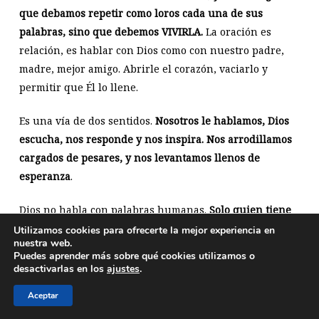
que debamos repetir como loros cada una de sus
palabras, sino que debemos VIVIRLA.
La oración es
relación, es hablar con Dios como con nuestro padre,
madre, mejor amigo. Abrirle el corazón, vaciarlo y
permitir que Él lo llene.
Es una vía de dos sentidos.
Nosotros le hablamos, Dios
escucha, nos responde y nos inspira.
Nos arrodillamos
cargados de pesares, y nos levantamos llenos de
esperanza
.
Dios no habla con palabras humanas.
Solo quien tiene
una relación personal, real, con Él conoce Su voz en el
Utilizamos cookies para ofrecerte la mejor experiencia en
nuestra web.
fondo de su alma. Es algo que no se puede explicar. Hay
Puedes aprender más sobre qué cookies utilizamos o
que vivirlo.
desactivarlas en los
ajustes
.
Aceptar
El Padre nuestro, más que una oración