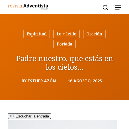
Skip
to
main
content
Espiritual
Lo + leído
Oración
Portada
Padre nuestro, que estás en
los cielos…
BY
ESTHER AZÓN
16 AGOSTO, 2025
Escuchar la entrada