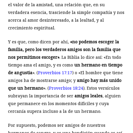
el valor de la amistad, una relación que, en su
verdadera esencia, trasciende la simple compañía y nos
acerca al amor desinteresado, a la lealtad, y al
crecimiento espiritual.
Y es que, como dicen por ahí,
«no podemos escoger la
familia, pero los verdaderos amigos son la familia que
nos permitimos escoger»
. La Biblia lo dice así: «En todo
tiempo ama el amigo, y es como
un hermano en tiempo
de angustia
». (
Proverbios 17:17
) o «El hombre que tiene
amigos ha de mostrarse amigo; y
amigo hay más unido
que un hermano
». (
Proverbios 18:24
). Estos versículos
subrayan la importancia de ser
amigos leales
, alguien
que permanece en los momentos difíciles y cuya
cercanía supera incluso a la de un hermano.
Por supuesto, podemos ser amigos de nuestros
hermanos de sangre, y es una bendición cuando es así.