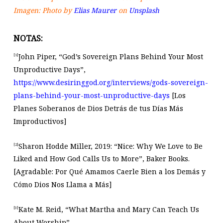
Imagen: Photo by
Elias Maurer
on
Unsplash
NOTAS:
John Piper, “God’s Sovereign Plans Behind Your Most
[1]
Unproductive Days”,
https://www.desiringgod.org/interviews/gods-sovereign-
plans-behind-your-most-unproductive-days
[Los
Planes Soberanos de Dios Detrás de tus Días Más
Improductivos]
Sharon Hodde Miller, 2019: “Nice: Why We Love to Be
[2]
Liked and How God Calls Us to More”, Baker Books.
[Agradable: Por Qué Amamos Caerle Bien a los Demás y
Cómo Dios Nos Llama a Más]
Kate M. Reid, “What Martha and Mary Can Teach Us
[3]
About Worship”