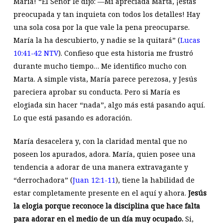
María! “El Señor le dijo: —Mi apreciada Marta, ¡estás
preocupada y tan inquieta con todos los detalles! Hay
una sola cosa por la que vale la pena preocuparse.
María la ha descubierto, y nadie se la quitará” (
Lucas
10:41-42 NTV
). Confieso que esta historia me frustró
durante mucho tiempo… Me identifico mucho con
Marta. A simple vista, María parece perezosa, y Jesús
pareciera aprobar su conducta. Pero si María es
elogiada sin hacer “nada”, algo más está pasando aquí.
Lo que está pasando es adoración.
María desacelera y, con la claridad mental que no
poseen los apurados, adora. María, quien posee una
tendencia a adorar de una manera extravagante y
“derrochadora” (
Juan 12:1-11
), tiene la habilidad de
estar completamente presente en el aquí y ahora.
Jesús
la elogia porque reconoce la disciplina que hace falta
para adorar en el medio de un día muy ocupado.
Si,