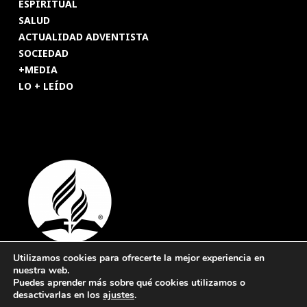
ESPIRITUAL
SALUD
ACTUALIDAD ADVENTISTA
SOCIEDAD
+MEDIA
LO + LEÍDO
Utilizamos cookies para ofrecerte la mejor experiencia en
nuestra web.
© 2026 Revista Adventista de España. UICASDE. Derechos
Puedes aprender más sobre qué cookies utilizamos o
reservados.
desactivarlas en los
ajustes
.
Legal
|
Privacidad
|
Cookies