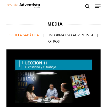
Skip
to
main
content
+MEDIA
ESCUELA SABÁTICA
|
INFORMATIVO ADVENTISTA
|
OTROS