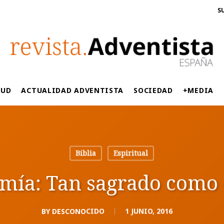
S
LUD
ACTUALIDAD ADVENTISTA
SOCIEDAD
+MEDIA
Biblia
Espiritual
ía: Tan sagrado como 
BY
DESCONOCIDO
1 JUNIO, 2016