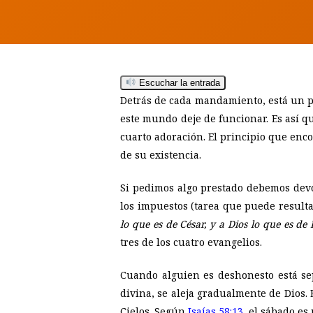
Hit enter to search or ESC to close
Escuchar la entrada
Detrás de cada mandamiento, está un p
este mundo deje de funcionar. Es así q
cuarto adoración. El principio que enco
de su existencia.
Si pedimos algo prestado debemos devo
los impuestos (tarea que puede resulta
lo que es de César, y a Dios lo que es de 
tres de los cuatro evangelios.
Cuando alguien es deshonesto está se
divina, se aleja gradualmente de Dios.
Cielos. Según
Isaías 58:13
, el sábado es