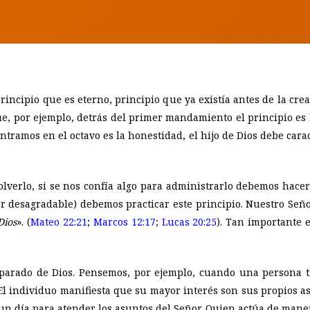
rincipio que es eterno, principio que ya existía antes de la c
ue, por ejemplo, detrás del primer mandamiento el principio es l
ntramos en el octavo es la honestidad, el hijo de Dios debe car
lverlo, si se nos confía algo para administrarlo debemos hace
r desagradable) debemos practicar este principio. Nuestro Señor
Dios
». (
Mateo 22:21
;
Marcos 12:17
;
Lucas 20:25
). Tan importante e
parado de Dios. Pensemos, por ejemplo, cuando una persona t
 El individuo manifiesta que su mayor interés son sus propios as
 un día para atender los asuntos del Señor. Quien actúa de mane