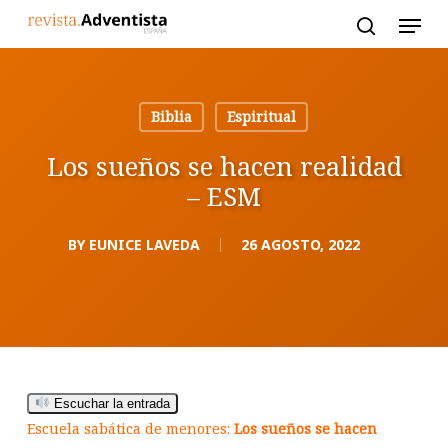
Skip
to
main
content
Biblia
Espiritual
Los sueños se hacen realidad
– ESM
BY
EUNICE LAVEDA
26 AGOSTO, 2022
Escuchar la entrada
Escuela sabática de menores:
Los sueños se hacen