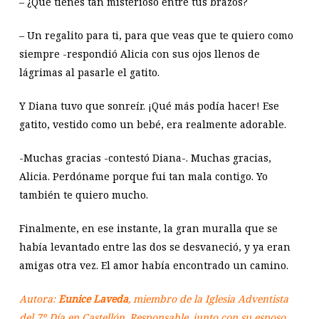
– ¿Qué tienes tan misterioso entre tus brazos?
– Un regalito para ti, para que veas que te quiero como
siempre -respondió Alicia con sus ojos llenos de
lágrimas al pasarle el gatito.
Y Diana tuvo que sonreír. ¡Qué más podía hacer! Ese
gatito, vestido como un bebé, era realmente adorable.
-Muchas gracias -contestó Diana-. Muchas gracias,
Alicia. Perdóname porque fui tan mala contigo. Yo
también te quiero mucho.
Finalmente, en ese instante, la gran muralla que se
había levantado entre las dos se desvaneció, y ya eran
amigas otra vez. El amor había encontrado un camino.
Autora:
Eunice Laveda
, miembro de la Iglesia Adventista
del 7º Día en Castellón. Responsable, junto con su esposo