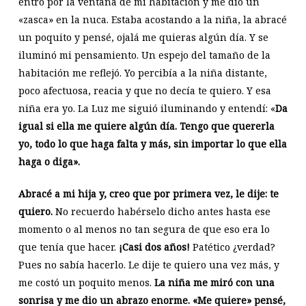
entró por la ventana de mi habitación y me dio un
«zasca» en la nuca. Estaba acostando a la niña, la abracé
un poquito y pensé, ojalá me quieras algún día. Y se
iluminó mi pensamiento. Un espejo del tamaño de la
habitación me reflejó. Yo percibía a la niña distante,
poco afectuosa, reacia y que no decía te quiero. Y esa
niña era yo. La Luz me siguió iluminando y entendí: «
Da
igual si ella me quiere algún día. Tengo que quererla
yo, todo lo que haga falta y más, sin importar lo que ella
haga o diga».
Abracé a mi hija y, creo que por primera vez, le dije: te
quiero.
No recuerdo habérselo dicho antes hasta ese
momento o al menos no tan segura de que eso era lo
que tenía que hacer.
¡Casi dos años!
Patético ¿verdad?
Pues no sabía hacerlo. Le dije te quiero una vez más, y
me costó un poquito menos.
La niña me miró con una
sonrisa y me dio un abrazo enorme. «Me quiere» pensé,