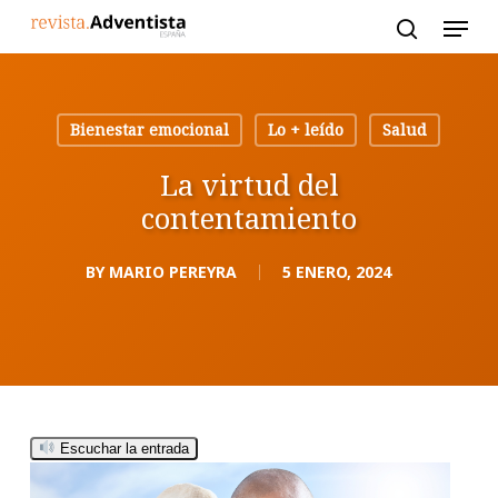
Skip
to
main
content
Bienestar emocional
Lo + leído
Salud
La virtud del
contentamiento
BY
MARIO PEREYRA
5 ENERO, 2024
Escuchar la entrada